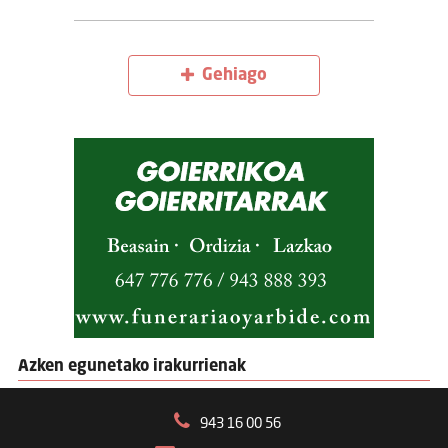
Gehiago
Azken egunetako irakurrienak
943 16 00 56