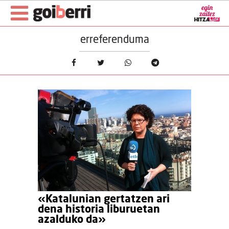
erreferenduma
«Katalunian gertatzen ari
dena historia liburuetan
azalduko da»