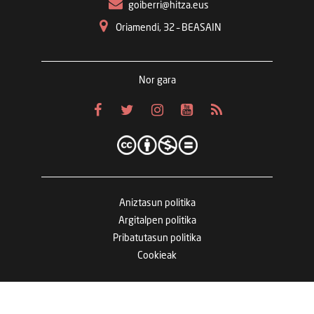
goiberri@hitza.eus
Oriamendi, 32 – BEASAIN
Nor gara
Aniztasun politika
Argitalpen politika
Pribatutasun politika
Cookieak