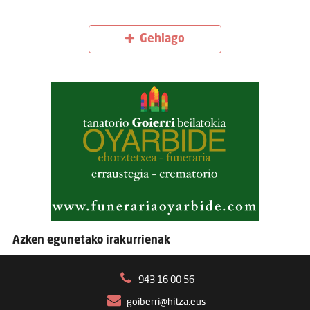
Gehiago
Azken egunetako irakurrienak
943 16 00 56
goiberri@hitza.eus