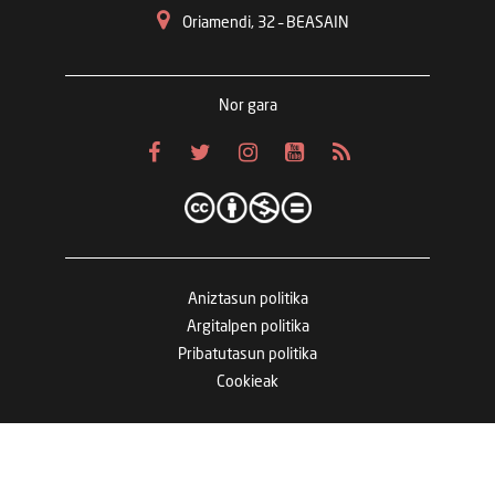
Oriamendi, 32 – BEASAIN
Nor gara
Aniztasun politika
Argitalpen politika
Pribatutasun politika
Cookieak