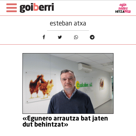
esteban atxa
«Egunero arrautza bat jaten
dut behintzat»