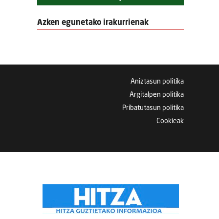
Azken egunetako irakurrienak
Aniztasun politika
Argitalpen politika
Pribatutasun politika
Cookieak