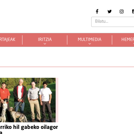
RTAJEAK
IRITZIA
MULTIMEDIA
HEME
rriko hil gabeko oilagor
a