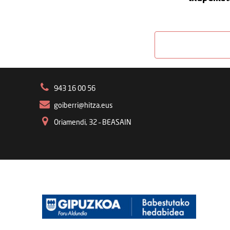
943 16 00 56
goiberri@hitza.eus
Oriamendi, 32 – BEASAIN