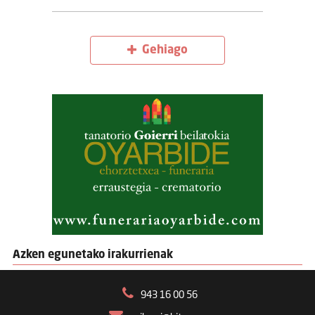
Gehiago
Azken egunetako irakurrienak
943 16 00 56