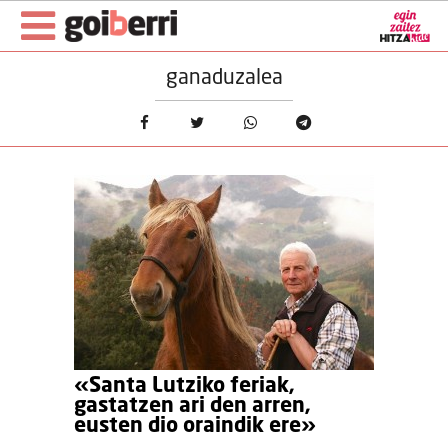
ganaduzalea
«Santa Lutziko feriak,
gastatzen ari den arren,
eusten dio oraindik ere»