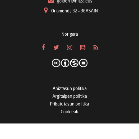
goiberri@hitza.eus
Oriamendi, 32 – BEASAIN
Nor gara
Aniztasun politika
Argitalpen politika
Pribatutasun politika
Cookieak