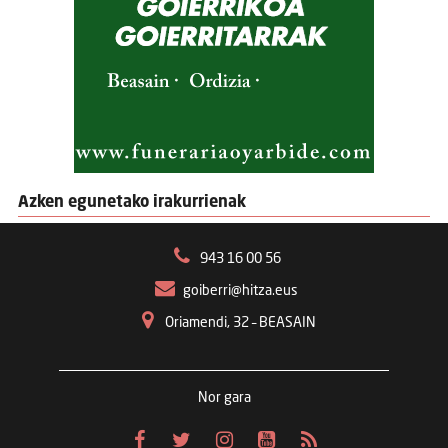
Azken egunetako irakurrienak
943 16 00 56
goiberri@hitza.eus
Oriamendi, 32 – BEASAIN
Nor gara