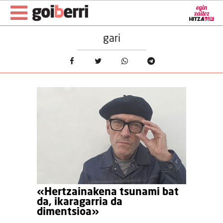
gari
«Hertzainakena tsunami bat
da, ikaragarria da
dimentsioa»