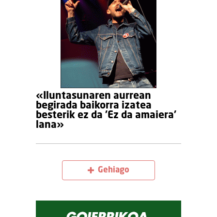
«Iluntasunaren aurrean
begirada baikorra izatea
besterik ez da 'Ez da amaiera'
lana»
Gehiago