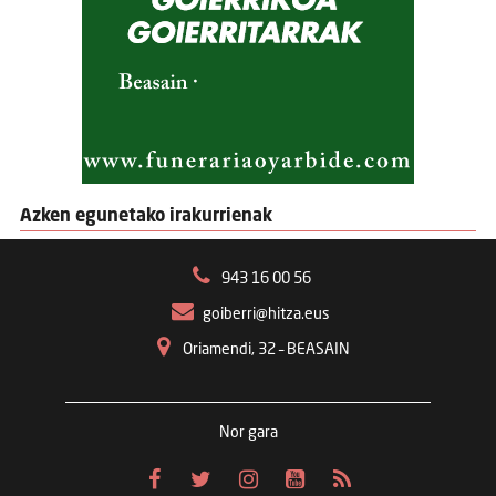
Azken egunetako irakurrienak
943 16 00 56
goiberri@hitza.eus
Oriamendi, 32 – BEASAIN
Nor gara