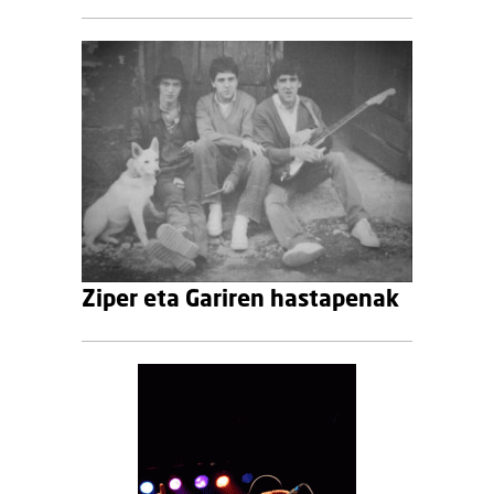
Ziper eta Gariren hastapenak