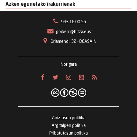
Azken egunetako irakurrienak
943 16 00 56
goiberri@hitza.eus
Oriamendi, 32 – BEASAIN
Nor gara
Aniztasun politika
Argitalpen politika
Pribatutasun politika