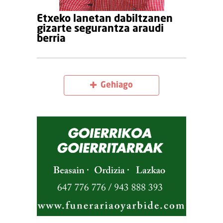
Etxeko lanetan dabiltzanen
gizarte segurantza araudi
berria
Gehiago