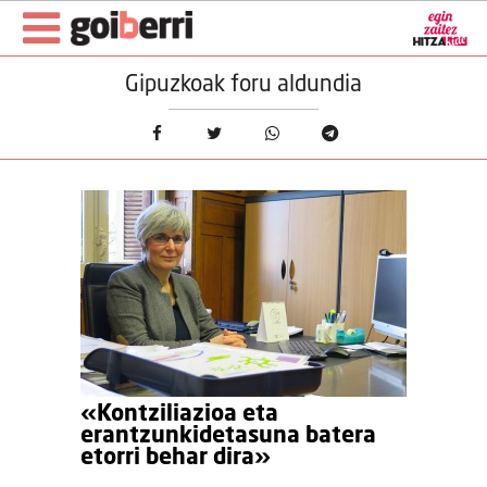
Gipuzkoak foru aldundia
«Kontziliazioa eta
erantzunkidetasuna batera
etorri behar dira»