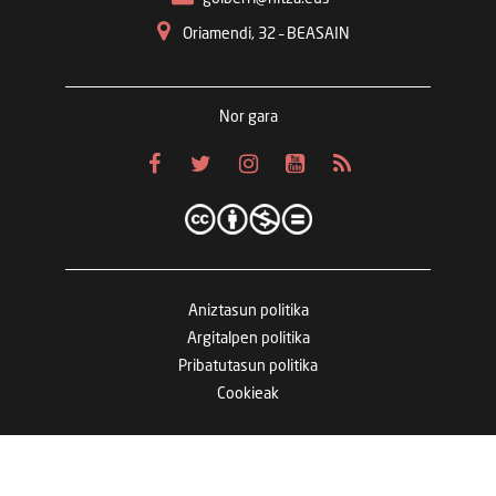
Oriamendi, 32 – BEASAIN
Nor gara
Aniztasun politika
Argitalpen politika
Pribatutasun politika
Cookieak