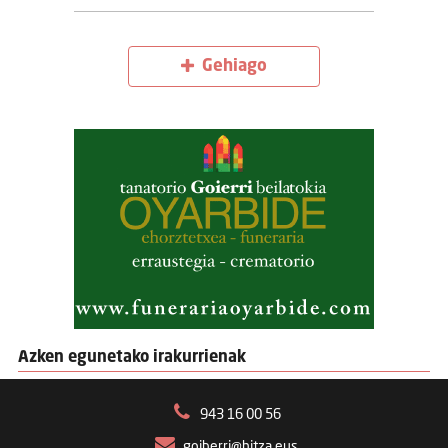
Gehiago
Azken egunetako irakurrienak
943 16 00 56
goiberri@hitza.eus