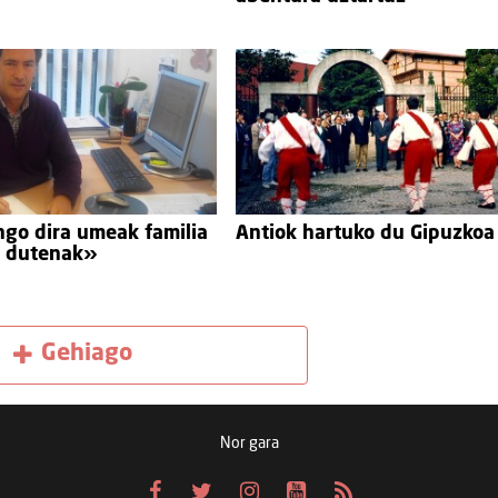
ngo dira umeak familia
Antiok hartuko du Gipuzkoa
r dutenak»
Gehiago
Nor gara