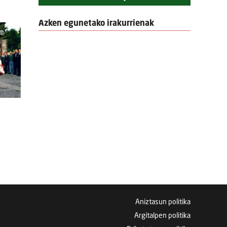
Azken egunetako irakurrienak
Aniztasun politika
Argitalpen politika