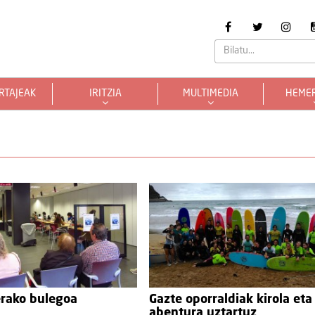
RTAJEAK
IRITZIA
MULTIMEDIA
HEME
erako bulegoa
Gazte oporraldiak kirola eta
abentura uztartuz