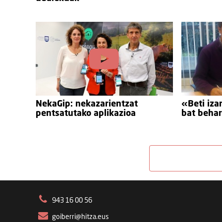
NekaGip: nekazarientzat
«Beti iza
pentsatutako aplikazioa
bat beha
943 16 00 56
goiberri@hitza.eus