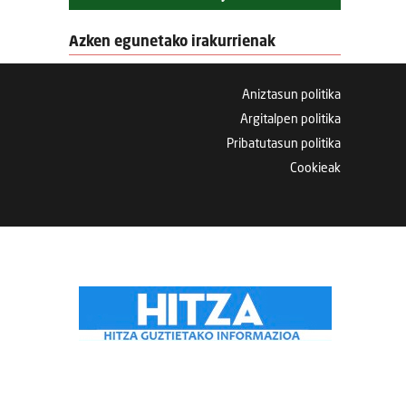
Azken egunetako irakurrienak
Aniztasun politika
Argitalpen politika
Pribatutasun politika
Cookieak