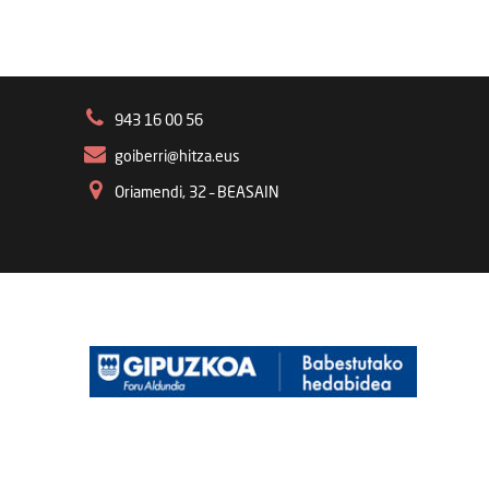
943 16 00 56
goiberri@hitza.eus
Oriamendi, 32 – BEASAIN