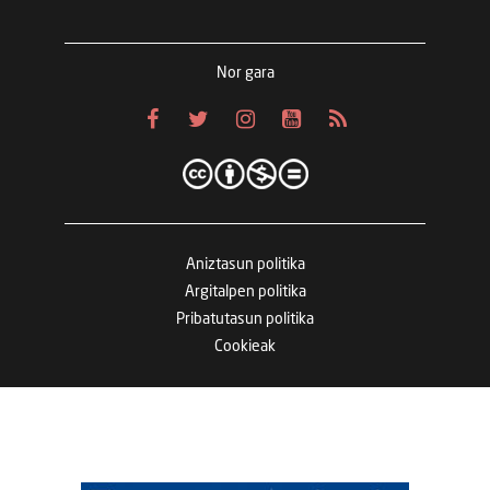
Nor gara
Aniztasun politika
Argitalpen politika
Pribatutasun politika
Cookieak