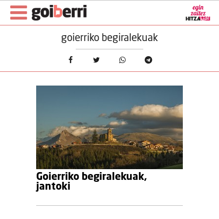
goierriko begiralekuak
Goierriko begiralekuak,
jantoki