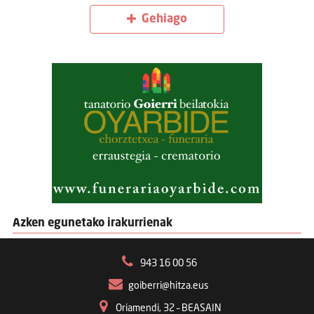
Gehiago
Azken egunetako irakurrienak
943 16 00 56
goiberri@hitza.eus
Oriamendi, 32 – BEASAIN