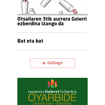
Otsailaren 3tik aurrera Goierri
ezberdina izango da
Bat eta bat
Gehiago