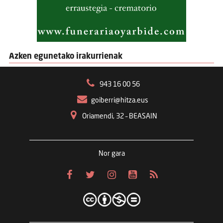
Azken egunetako irakurrienak
943 16 00 56
goiberri@hitza.eus
Oriamendi, 32 – BEASAIN
Nor gara