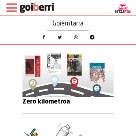
Goierritarra
Zero kilometroa