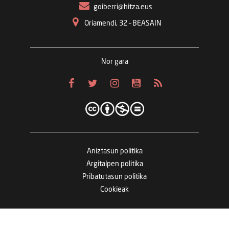
goiberri@hitza.eus
Oriamendi, 32 – BEASAIN
Nor gara
Aniztasun politika
Argitalpen politika
Pribatutasun politika
Cookieak