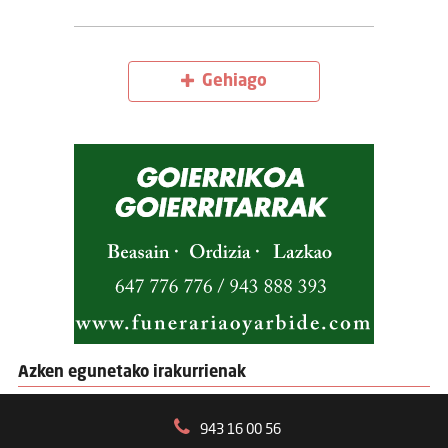
Gehiago
Azken egunetako irakurrienak
943 16 00 56