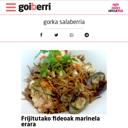
gorka salaberria
Frijitutako fideoak marinela
erara