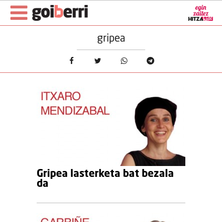
gripea
Gripea lasterketa bat bezala
da