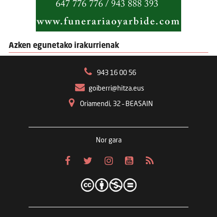
Azken egunetako irakurrienak
943 16 00 56
goiberri@hitza.eus
Oriamendi, 32 – BEASAIN
Nor gara