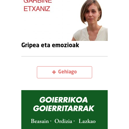
Gripea eta emozioak
Gehiago