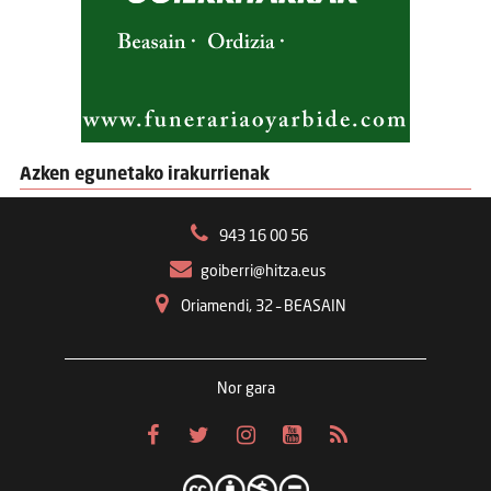
Azken egunetako irakurrienak
943 16 00 56
goiberri@hitza.eus
Oriamendi, 32 – BEASAIN
Nor gara