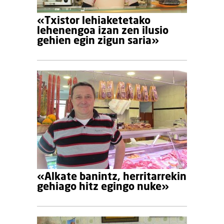
«Txistor lehiaketetako
lehenengoa izan zen ilusio
gehien egin zigun saria»
«Alkate banintz, herritarrekin
gehiago hitz egingo nuke»