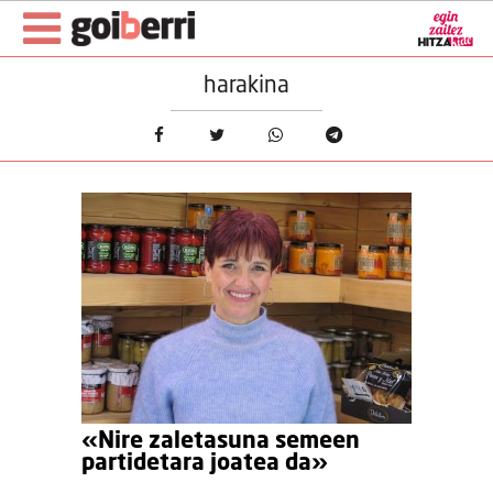
harakina
«Nire zaletasuna semeen
partidetara joatea da»