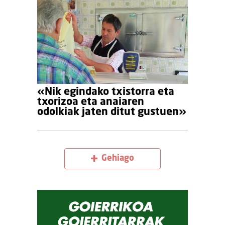
«Nik egindako txistorra eta
txorizoa eta anaiaren
odolkiak jaten ditut gustuen»
Gehiago