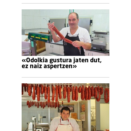
«Odolkia gustura jaten dut,
ez naiz aspertzen»