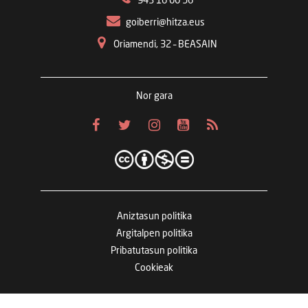
943 16 00 56
goiberri@hitza.eus
Oriamendi, 32 – BEASAIN
Nor gara
Aniztasun politika
Argitalpen politika
Pribatutasun politika
Cookieak