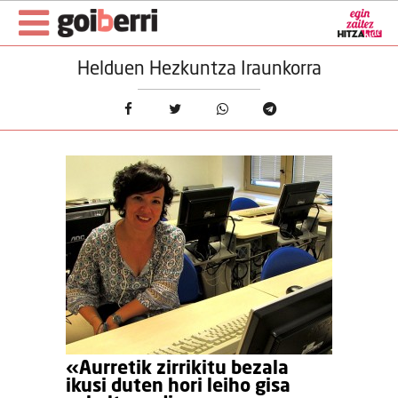
Helduen Hezkuntza Iraunkorra
«Aurretik zirrikitu bezala
ikusi duten hori leiho gisa