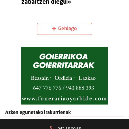
zabaltzen diegu»
Gehiago
Azken egunetako irakurrienak