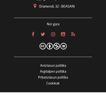
Oriamendi, 32 – BEASAIN
Nor gara
Aniztasun politika
Argitalpen politika
Pribatutasun politika
Cookieak