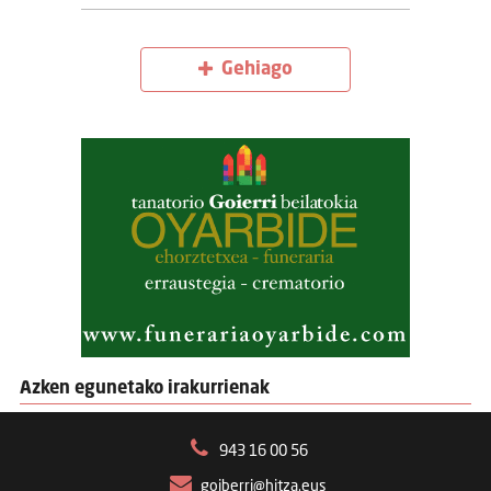
Gehiago
Azken egunetako irakurrienak
943 16 00 56
goiberri@hitza.eus