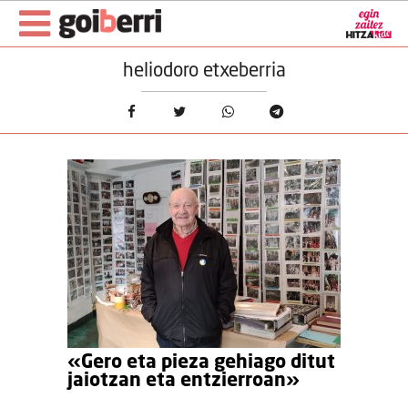
heliodoro etxeberria
«Gero eta pieza gehiago ditut
jaiotzan eta entzierroan»