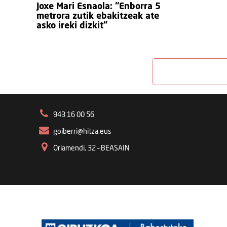
Joxe Mari Esnaola: “Enborra 5
metrora zutik ebakitzeak ate
asko ireki dizkit”
943 16 00 56
goiberri@hitza.eus
Oriamendi, 32 – BEASAIN