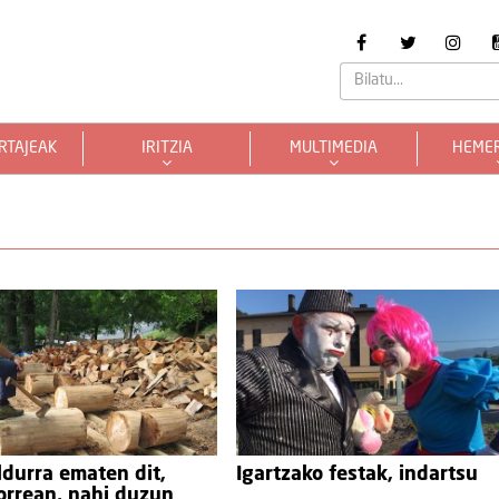
RTAJEAK
IRITZIA
MULTIMEDIA
HEME
durra ematen dit,
Igartzako festak, indartsu
orrean, nahi duzun