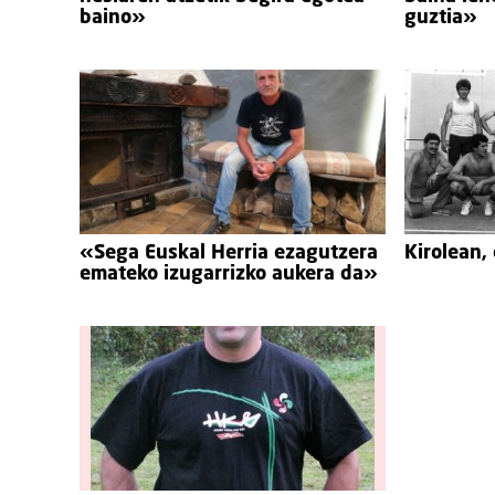
baino»
guztia»
«Sega Euskal Herria ezagutzera
Kirolean,
emateko izugarrizko aukera da»