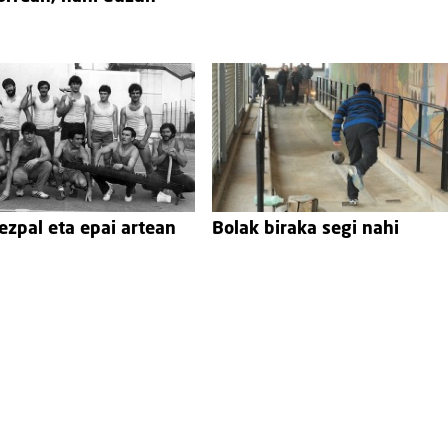
 ezpal eta epai artean
Bolak biraka segi nahi