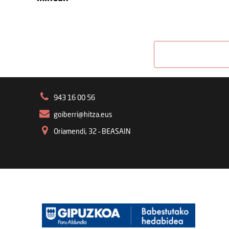
943 16 00 56
goiberri@hitza.eus
Oriamendi, 32 – BEASAIN