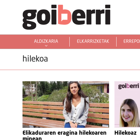
ALDIZKARIA
ELKARRIZKETAK
ERREPO
GOIERRITARRAK MUNDUAN
hilekoa
Elikaduraren eragina hilekoaren
Hilekoaz
minean