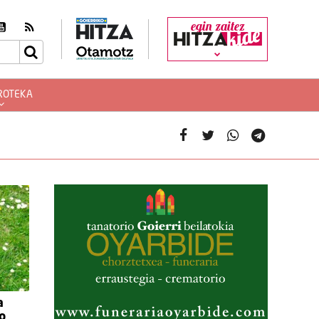
egin zaitez
ROTEKA
a
o