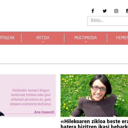
RTAJEAK
IRITZIA
MULTIMEDIA
HEME
«Hilekoaren zikloa beste er
batera bizitzen ikasi behark