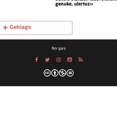
genuke, ulertuz»
Gehiago
Nor gara