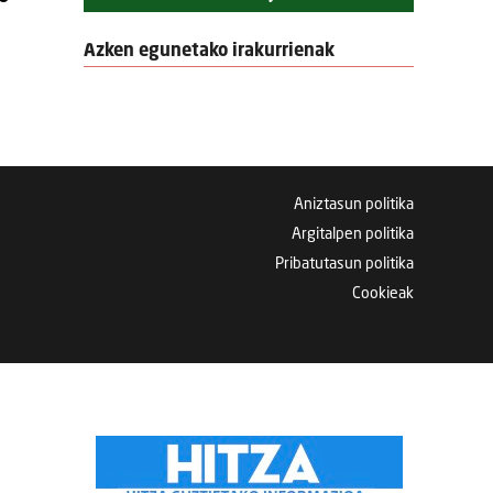
Azken egunetako irakurrienak
Aniztasun politika
Argitalpen politika
Pribatutasun politika
Cookieak