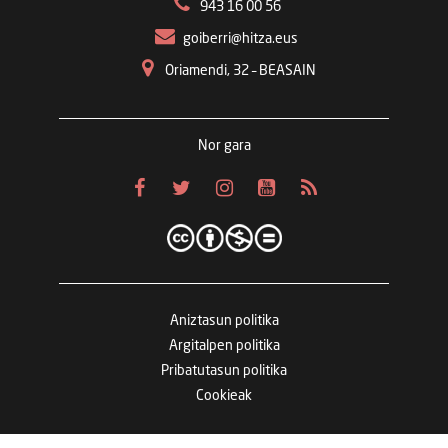
943 16 00 56
goiberri@hitza.eus
Oriamendi, 32 – BEASAIN
Nor gara
Aniztasun politika
Argitalpen politika
Pribatutasun politika
Cookieak