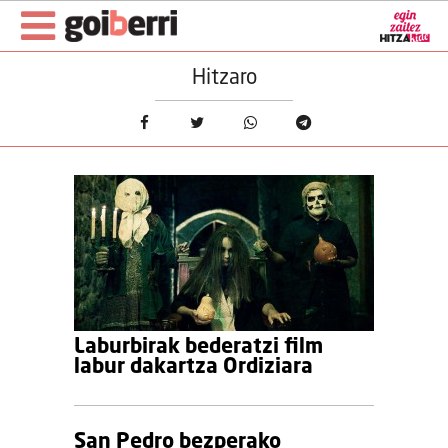
Hitzaro
Laburbirak bederatzi film
labur dakartza Ordiziara
San Pedro bezperako