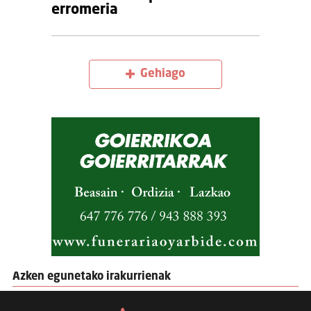
erromeria
Gehiago
Azken egunetako irakurrienak