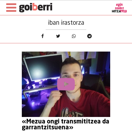
iban irastorza
«Mezua ongi transmititzea da
garrantzitsuena»