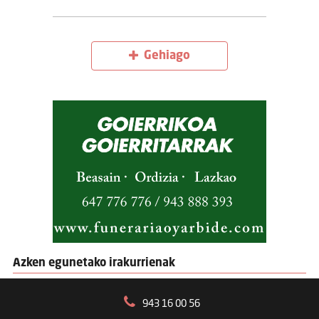
Gehiago
Azken egunetako irakurrienak
943 16 00 56