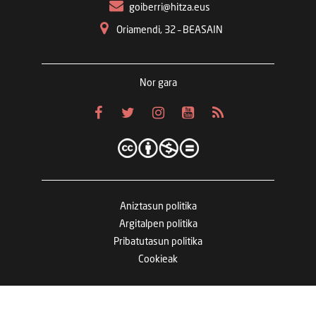
goiberri@hitza.eus
Oriamendi, 32 – BEASAIN
Nor gara
Aniztasun politika
Argitalpen politika
Pribatutasun politika
Cookieak