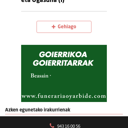
eta Ogasuna (I)
Gehiago
Azken egunetako irakurrienak
943 16 00 56