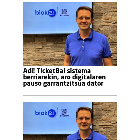
Adi! TicketBai sistema
berriarekin, aro digitalaren
pauso garrantzitsua dator