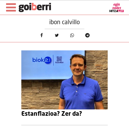
ibon calvillo
Estanflazioa? Zer da?