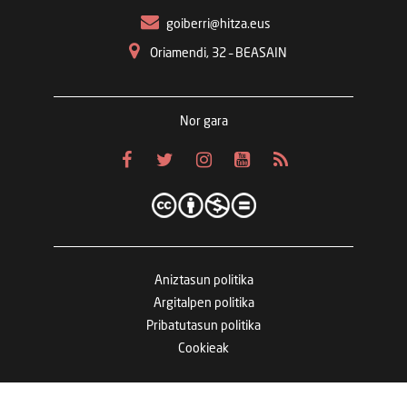
goiberri@hitza.eus
Oriamendi, 32 – BEASAIN
Nor gara
Aniztasun politika
Argitalpen politika
Pribatutasun politika
Cookieak