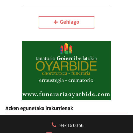
Gehiago
Azken egunetako irakurrienak
943 16 00 56