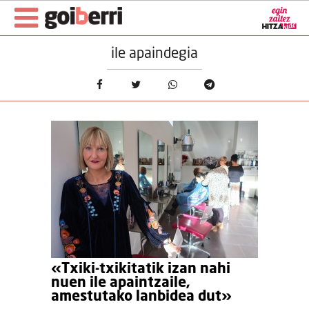
ile apaindegia
«Txiki-txikitatik izan nahi
nuen ile apaintzaile,
amestutako lanbidea dut»