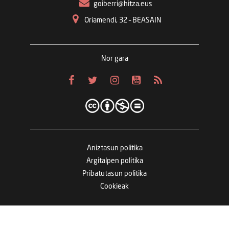
goiberri@hitza.eus
Oriamendi, 32 – BEASAIN
Nor gara
Aniztasun politika
Argitalpen politika
Pribatutasun politika
Cookieak