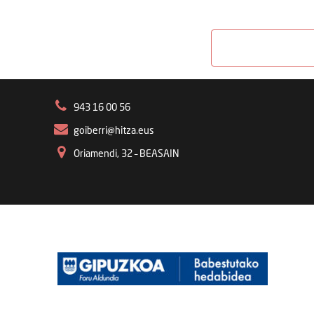
943 16 00 56
goiberri@hitza.eus
Oriamendi, 32 – BEASAIN