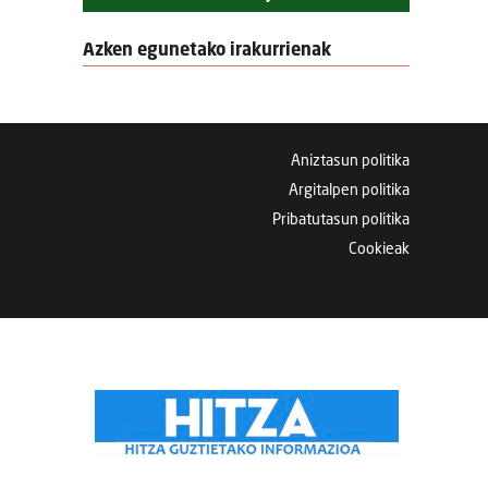
Azken egunetako irakurrienak
Aniztasun politika
Argitalpen politika
Pribatutasun politika
Cookieak