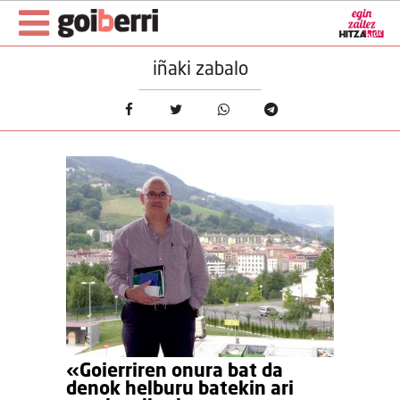
iñaki zabalo
«Goierriren onura bat da
denok helburu batekin ari