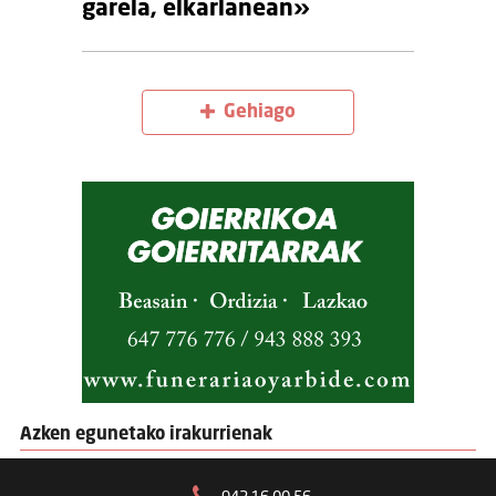
garela, elkarlanean»
Gehiago
Azken egunetako irakurrienak