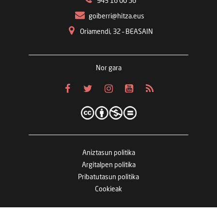
943 16 00 56
goiberri@hitza.eus
Oriamendi, 32 – BEASAIN
Nor gara
Aniztasun politika
Argitalpen politika
Pribatutasun politika
Cookieak