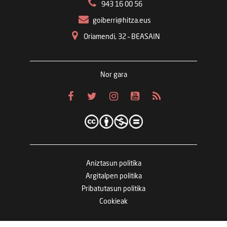
943 16 00 56
goiberri@hitza.eus
Oriamendi, 32 – BEASAIN
Nor gara
Aniztasun politika
Argitalpen politika
Pribatutasun politika
Cookieak