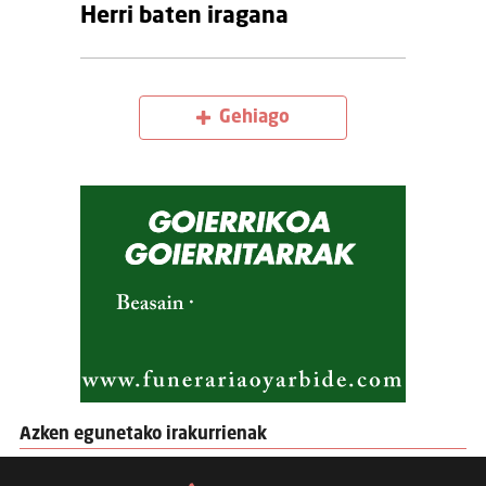
Herri baten iragana
Gehiago
Azken egunetako irakurrienak