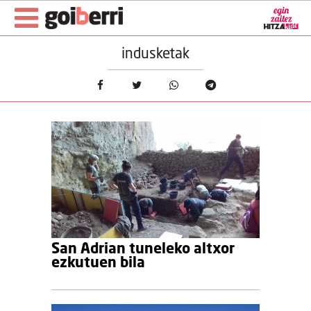
indusketak
San Adrian tuneleko altxor
ezkutuen bila