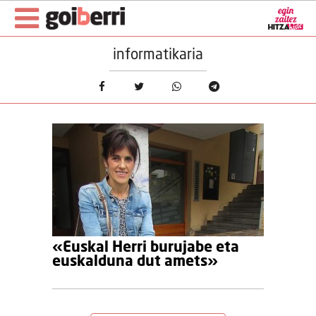
informatikaria
«Euskal Herri burujabe eta
euskalduna dut amets»