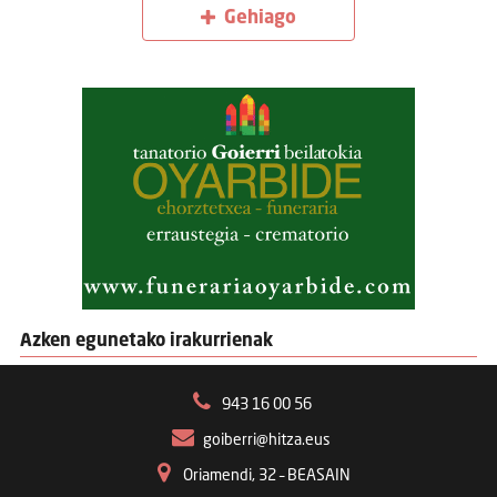
Gehiago
Azken egunetako irakurrienak
943 16 00 56
goiberri@hitza.eus
Oriamendi, 32 – BEASAIN