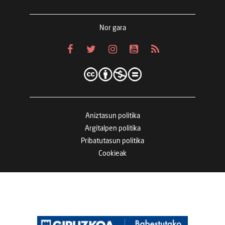
Nor gara
Aniztasun politika
Argitalpen politika
Pribatutasun politika
Cookieak