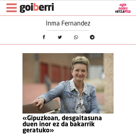
Inma Fernandez
«Gipuzkoan, desgaitasuna
duen inor ez da bakarrik
geratuko»