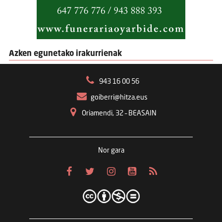
Azken egunetako irakurrienak
943 16 00 56
goiberri@hitza.eus
Oriamendi, 32 – BEASAIN
Nor gara