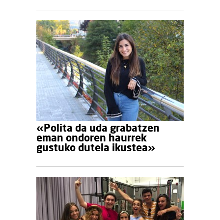
«Polita da uda grabatzen
eman ondoren haurrek
gustuko dutela ikustea»