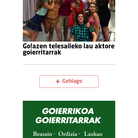
Go!azen telesaileko lau aktore
goierritarrak
Gehiago