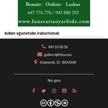
Azken egunetako irakurrienak
943 16 00 56
goiberri@hitza.eus
Oriamendi, 32 – BEASAIN
Nor gara