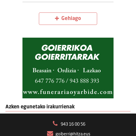
Gehiago
Azken egunetako irakurrienak
943 16 00 56
goiberri@hitza.eus