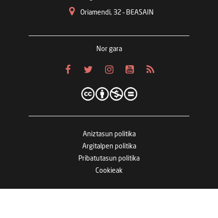
Oriamendi, 32 – BEASAIN
Nor gara
Aniztasun politika
Argitalpen politika
Pribatutasun politika
Cookieak