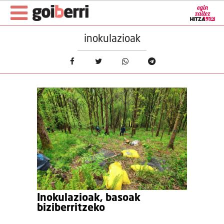
inokulazioak
Inokulazioak, basoak
biziberritzeko