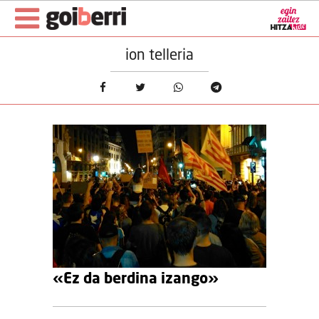
ion telleria
«Ez da berdina izango»