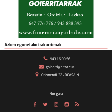
Azken egunetako irakurrienak
943 16 00 56
goiberri@hitza.eus
Oriamendi, 32 – BEASAIN
Nor gara