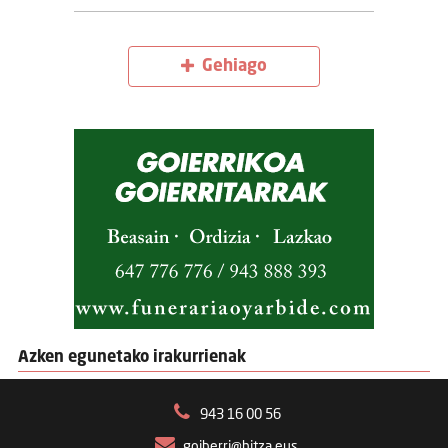
Gehiago
Azken egunetako irakurrienak
943 16 00 56
goiberri@hitza.eus