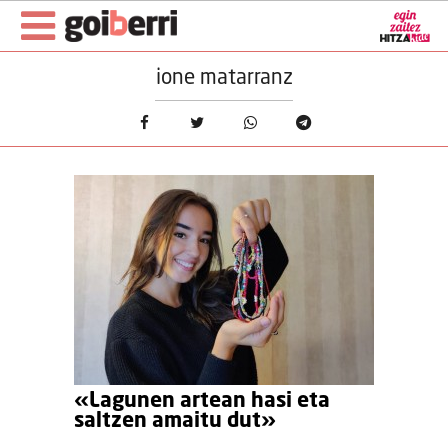
ione matarranz
«Lagunen artean hasi eta
saltzen amaitu dut»