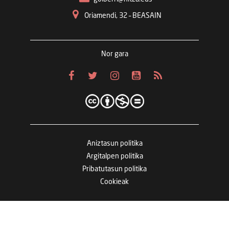
Oriamendi, 32 – BEASAIN
Nor gara
Aniztasun politika
Argitalpen politika
Pribatutasun politika
Cookieak