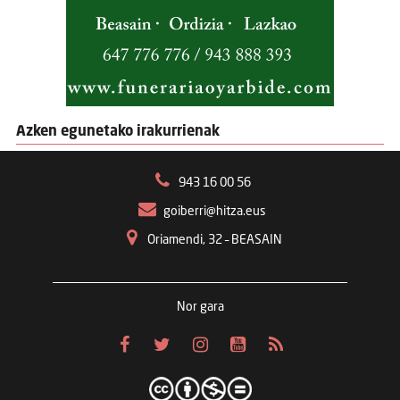
Azken egunetako irakurrienak
943 16 00 56
goiberri@hitza.eus
Oriamendi, 32 – BEASAIN
Nor gara