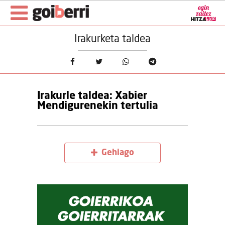
Irakurketa taldea
Irakurle taldea: Xabier
Mendigurenekin tertulia
Gehiago