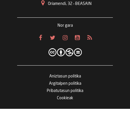
Oriamendi, 32 – BEASAIN
Nor gara
Aniztasun politika
Argitalpen politika
Pribatutasun politika
Cookieak