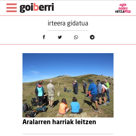
irteera gidatua
Aralarren harriak leitzen