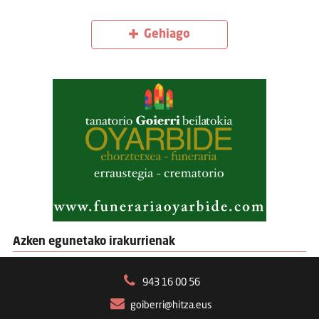
Gehiago
Azken egunetako irakurrienak
943 16 00 56
goiberri@hitza.eus