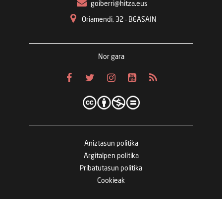
goiberri@hitza.eus
Oriamendi, 32 – BEASAIN
Nor gara
Aniztasun politika
Argitalpen politika
Pribatutasun politika
Cookieak