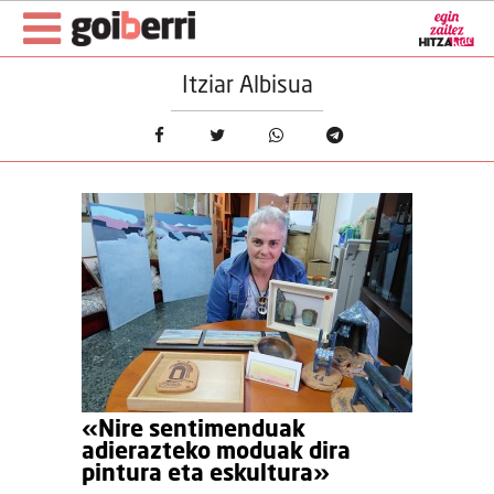
Itziar Albisua
«Nire sentimenduak
adierazteko moduak dira
pintura eta eskultura»