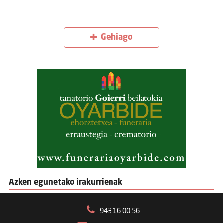
Gehiago
Azken egunetako irakurrienak
943 16 00 56