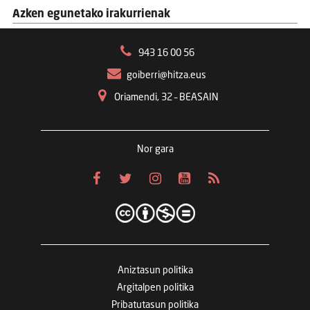
Azken egunetako irakurrienak
943 16 00 56
goiberri@hitza.eus
Oriamendi, 32 – BEASAIN
Nor gara
Aniztasun politika
Argitalpen politika
Pribatutasun politika