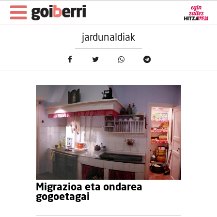
jardunaldiak
Migrazioa eta ondarea
gogoetagai