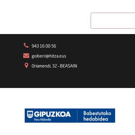
943 16 00 56
goiberri@hitza.eus
Oriamendi, 32 – BEASAIN