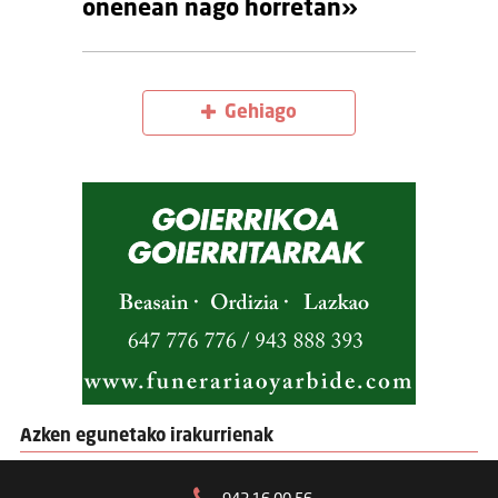
onenean nago horretan»
Gehiago
Azken egunetako irakurrienak