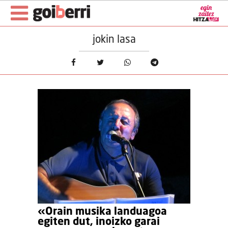
jokin lasa
«Orain musika landuagoa
egiten dut, inoizko garai