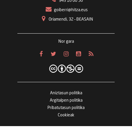
943 16 00 56
goiberri@hitza.eus
Oriamendi, 32 – BEASAIN
Nor gara
Aniztasun politika
Argitalpen politika
Pribatutasun politika
Cookieak