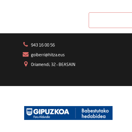
943 16 00 56
goiberri@hitza.eus
Oriamendi, 32 – BEASAIN