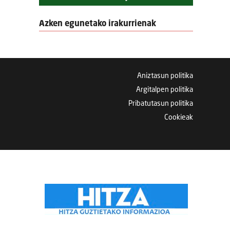
Azken egunetako irakurrienak
Aniztasun politika
Argitalpen politika
Pribatutasun politika
Cookieak