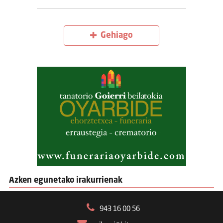
Gehiago
Azken egunetako irakurrienak
943 16 00 56