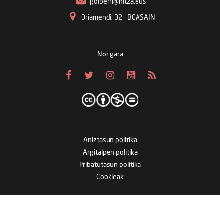
goiberri@hitza.eus
Oriamendi, 32 – BEASAIN
Nor gara
Aniztasun politika
Argitalpen politika
Pribatutasun politika
Cookieak