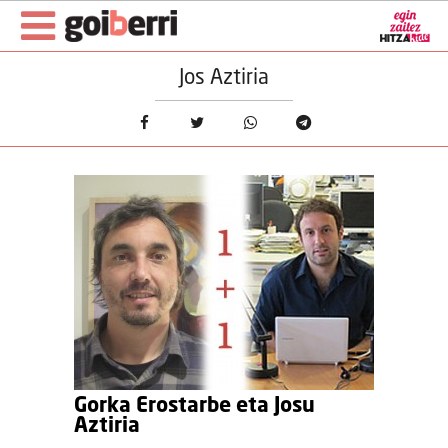
Jos Aztiria
Gorka Erostarbe eta Josu
Aztiria