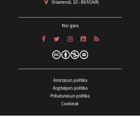
Oriamendi, 32 – BEASAIN
Nor gara
Aniztasun politika
Argitalpen politika
Pribatutasun politika
Cookieak