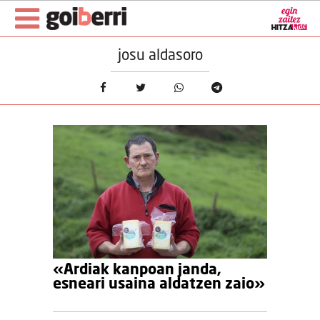
josu aldasoro
«Ardiak kanpoan janda,
esneari usaina aldatzen zaio»