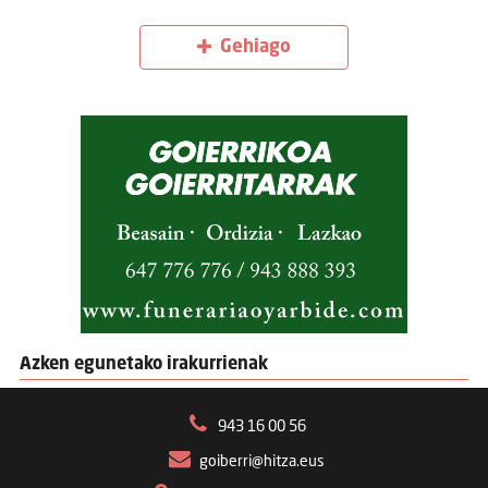
Gehiago
Azken egunetako irakurrienak
943 16 00 56
goiberri@hitza.eus