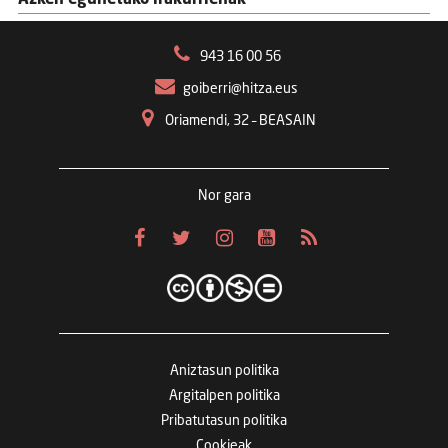
Azken egunetako irakurrienak
943 16 00 56
goiberri@hitza.eus
Oriamendi, 32 – BEASAIN
Nor gara
Aniztasun politika
Argitalpen politika
Pribatutasun politika
Cookieak