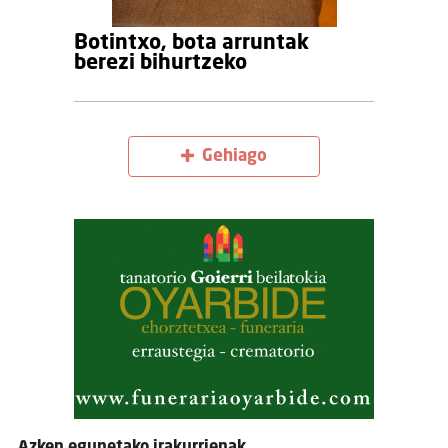
Botintxo, bota arruntak
berezi bihurtzeko
Gehiago