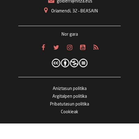
goiberri@hitza.eus
Oriamendi, 32 – BEASAIN
Nor gara
Aniztasun politika
Argitalpen politika
Pribatutasun politika
Cookieak