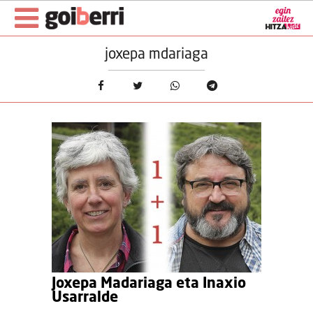
joxepa mdariaga
Joxepa Madariaga eta Inaxio
Usarralde