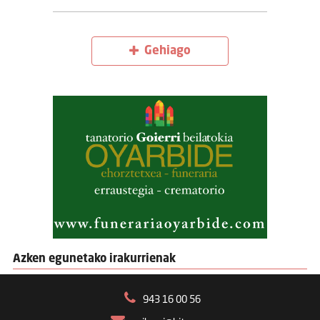
Gehiago
Azken egunetako irakurrienak
943 16 00 56