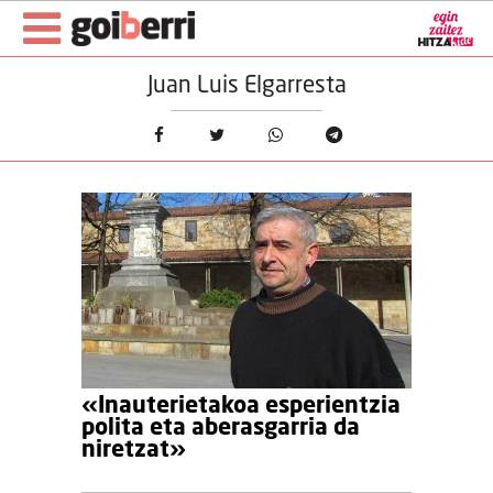
Juan Luis Elgarresta
«Inauterietakoa esperientzia
polita eta aberasgarria da
niretzat»