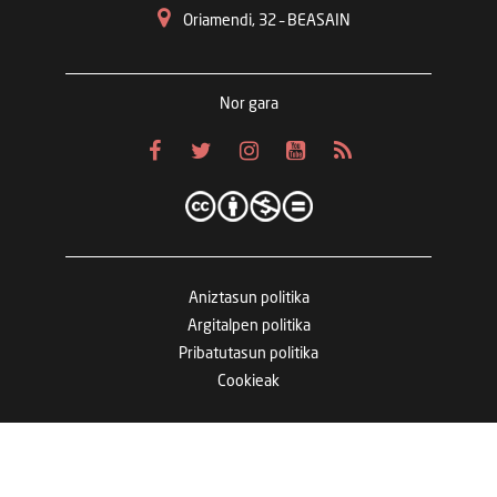
Oriamendi, 32 – BEASAIN
Nor gara
Aniztasun politika
Argitalpen politika
Pribatutasun politika
Cookieak