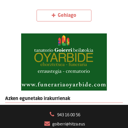
Gehiago
Azken egunetako irakurrienak
943 16 00 56
goiberri@hitza.eus