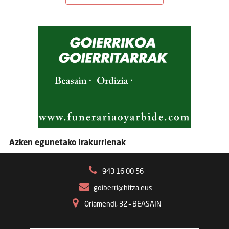
Azken egunetako irakurrienak
943 16 00 56
goiberri@hitza.eus
Oriamendi, 32 – BEASAIN