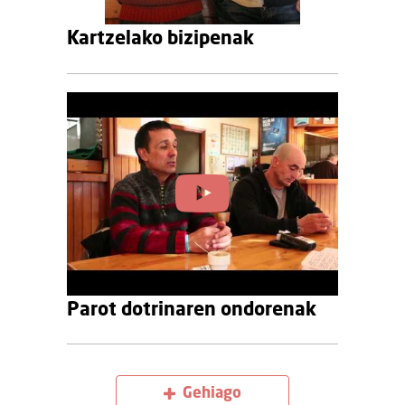
Kartzelako bizipenak
Parot dotrinaren ondorenak
Gehiago