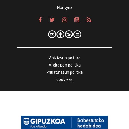
Nor gara
Aniztasun politika
Argitalpen politika
Pribatutasun politika
Cookieak