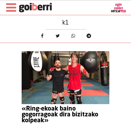
k1
«Ring-ekoak baino
gogorragoak dira bizitzako
kolpeak»