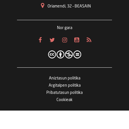
Oriamendi, 32 – BEASAIN
Nor gara
Aniztasun politika
Argitalpen politika
Pribatutasun politika
Cookieak