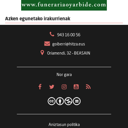
Azken egunetako irakurrienak
943 16 00 56
goiberri@hitza.eus
Oriamendi, 32 – BEASAIN
Nor gara
Aniztasun politika