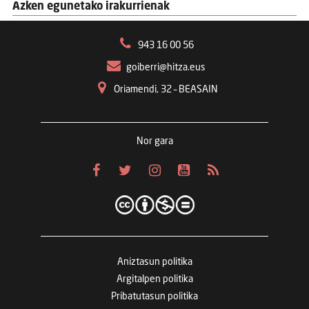
Azken egunetako irakurrienak
943 16 00 56
goiberri@hitza.eus
Oriamendi, 32 – BEASAIN
Nor gara
Aniztasun politika
Argitalpen politika
Pribatutasun politika