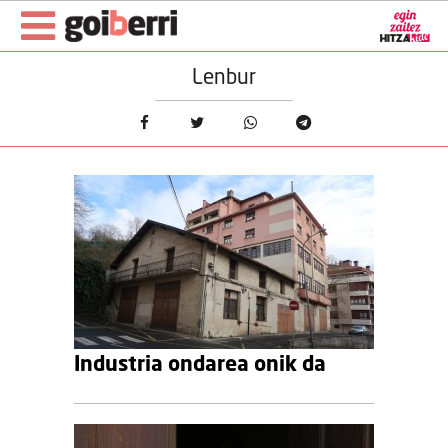
Lenbur
Industria ondarea onik da