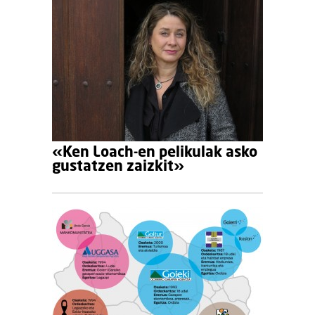
«Ken Loach-en pelikulak asko
gustatzen zaizkit»