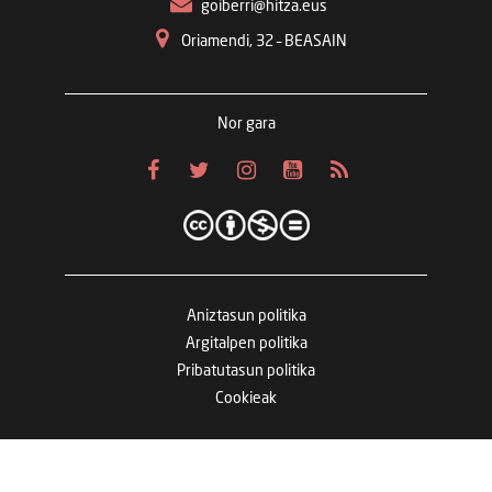
goiberri@hitza.eus
Oriamendi, 32 – BEASAIN
Nor gara
Aniztasun politika
Argitalpen politika
Pribatutasun politika
Cookieak