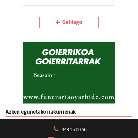
Gehiago
Azken egunetako irakurrienak
943 16 00 56