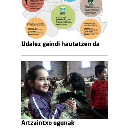
Udalez gaindi hautatzen da
Artzaintxo egunak