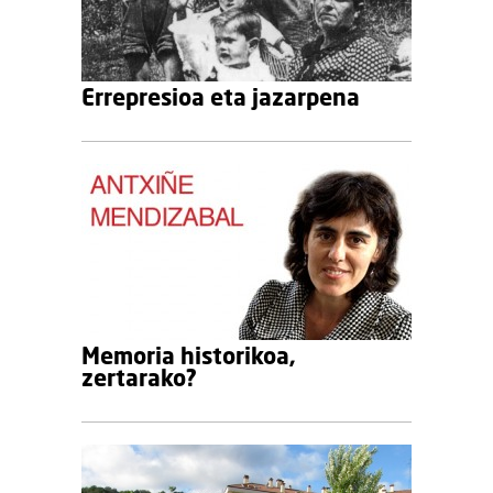
Errepresioa eta jazarpena
Memoria historikoa,
zertarako?