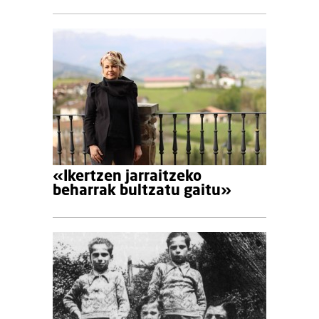
«Ikertzen jarraitzeko
beharrak bultzatu gaitu»