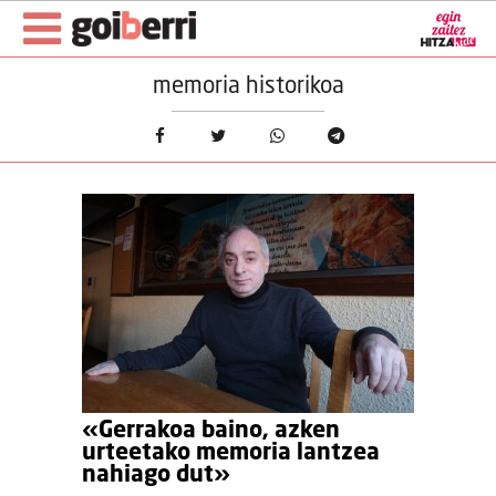
memoria historikoa
«Gerrakoa baino, azken
urteetako memoria lantzea
nahiago dut»