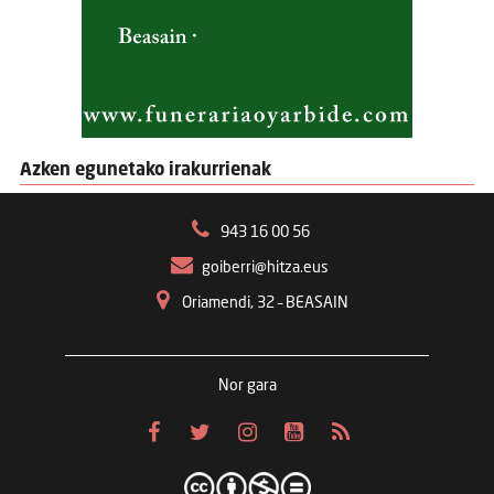
Azken egunetako irakurrienak
943 16 00 56
goiberri@hitza.eus
Oriamendi, 32 – BEASAIN
Nor gara